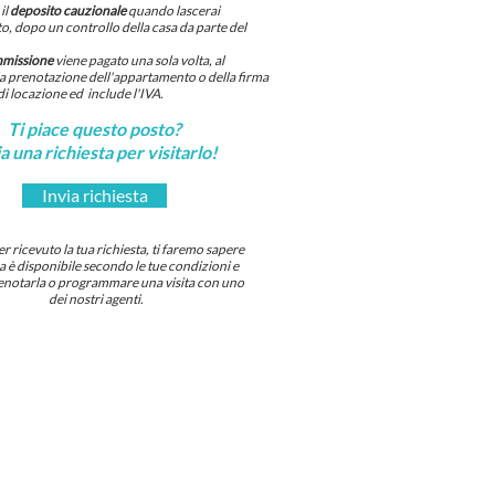
il
deposito cauzionale
quando lascerai
, dopo un controllo della casa da parte del
mmissione
viene pagato una sola volta, al
 prenotazione dell'appartamento o della firma
di locazione ed include l'IVA.
Ti piace questo posto?
a una richiesta per visitarlo!
Invia richiesta
 ricevuto la tua richiesta, ti faremo sapere
sa è disponibile secondo le tue condizioni e
notarla o programmare una visita con uno
dei nostri agenti.