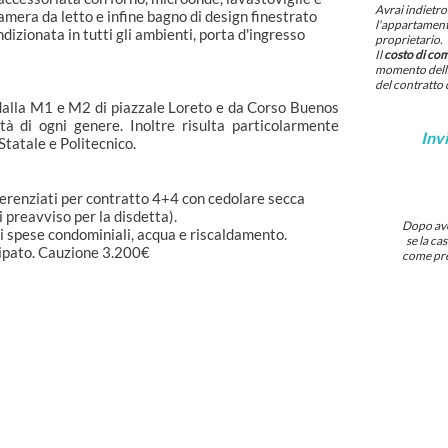
Avrai indietro 
amera da letto e infine bagno di design finestrato
l'appartamento
dizionata in tutti gli ambienti, porta d'ingresso
proprietario.
Il
costo di co
momento della
del contratto 
 dalla M1 e M2 di piazzale Loreto e da Corso Buenos
ità di ogni genere. Inoltre risulta particolarmente
Invi
Statale e Politecnico.
ferenziati per contratto 4+4 con cedolare secca
 preavviso per la disdetta).
Dopo aver
 spese condominiali, acqua e riscaldamento.
se la ca
ipato. Cauzione 3.200€
come pre