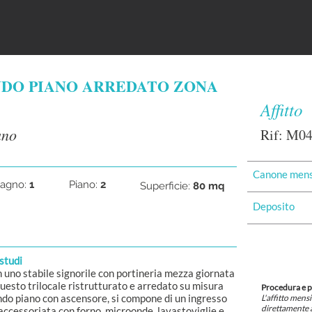
NDO PIANO ARREDATO ZONA
Affitto
ano
Rif: M0
Canone mens
agno:
1
Piano:
2
Superficie:
80 mq
Deposito
 studi
 stabile signorile con portineria mezza giornata
sto trilocale ristrutturato e arredato su misura
Procedura e 
ndo piano con ascensore, si compone di un ingresso
L'affitto mens
direttamente a
accessoriata con forno, microonde, lavastoviglie e