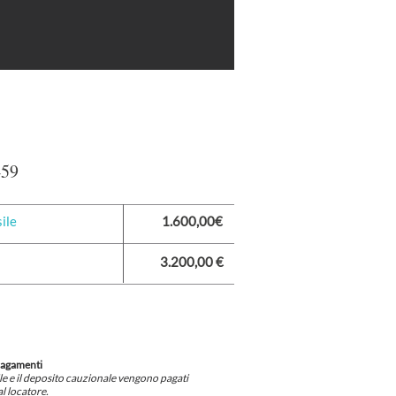
459
ile
1.600,00€
3.200,00 €
pagamenti
ile e il deposito cauzionale vengono pagati
l locatore.