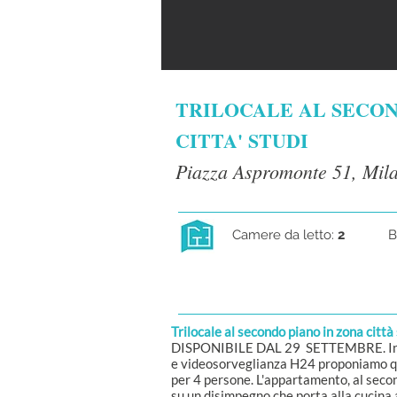
TRILOCALE AL SECO
CITTA' STUDI
Piazza Aspromonte 51, Mil
Camere da letto:
2
B
Trilocale al secondo piano in zona città
DISPONIBILE DAL 29 SETTEMBRE. In uno
e videosorveglianza H24 proponiamo que
per 4 persone. L'appartamento, al seco
su un disimpegno che porta alla cucina 