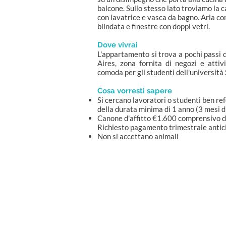
balcone. Sullo stesso lato troviamo la c
con lavatrice e vasca da bagno. Aria con
blindata e finestre con doppi vetri.
Dove vivrai
L'appartamento si trova a pochi passi
Aires, zona fornita di negozi e attiv
comoda per gli studenti dell'università 
Cosa vorresti sapere
Si cercano lavoratori o studenti ben re
della durata minima di 1 anno (3 mesi di
Canone d'affitto €1.600 comprensivo di
Richiesto pagamento trimestrale antic
Non si accettano animali