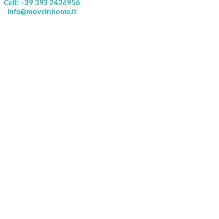
Cell: +39 393 2426956
info@moveinhome.it