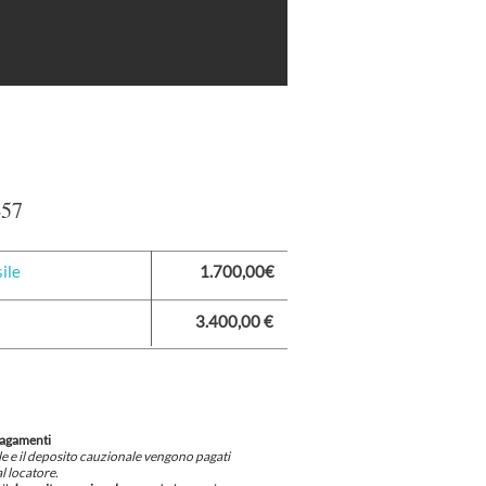
457
ile
1.700,00€
3.400,00 €
pagamenti
ile e il deposito cauzionale vengono pagati
l locatore.