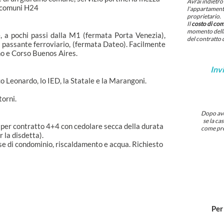
Avrai indietro 
e comuni H24
l'appartamento
proprietario.
Il
costo di co
momento della
, a pochi passi dalla M1 (fermata Porta Venezia),
del contratto 
l passante ferroviario, (fermata Dateo). Facilmente
mo e Corso Buenos Aires.
Invi
co Leonardo, lo IED, la Statale e la Marangoni.
torni.
Dopo aver
se la ca
 per contratto 4+4 con cedolare secca della durata
come pre
 la disdetta).
e di condominio, riscaldamento e acqua. Richiesto
Per