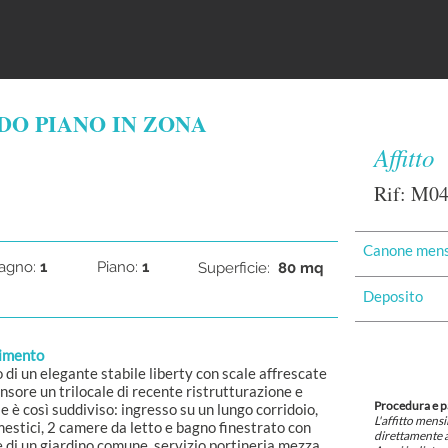
DO PIANO IN ZONA
Affitto
Rif: M0
Canone mens
agno:
1
Piano:
1
Superficie:
80 mq
Deposito
gimento
 di un elegante stabile liberty con scale affrescate
sore un trilocale di recente ristrutturazione e
Procedura e 
e è così suddiviso: ingresso su un lungo corridoio,
L'affitto mens
mestici, 2 camere da letto e bagno finestrato con
direttamente a
e di un giardino comune, servizio portineria mezza