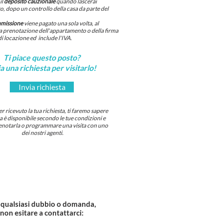
il
deposito cauzionale
quando lascerai
, dopo un controllo della casa da parte del
mmissione
viene pagato una sola volta, al
 prenotazione dell'appartamento o della firma
di locazione ed include l'IVA.
Ti piace questo posto?
a una richiesta per visitarlo!
Invia richiesta
 ricevuto la tua richiesta, ti faremo sapere
sa è disponibile secondo le tue condizioni e
notarla o programmare una visita con uno
dei nostri agenti.
 qualsiasi dubbio o domanda,
non esitare a contattarci: