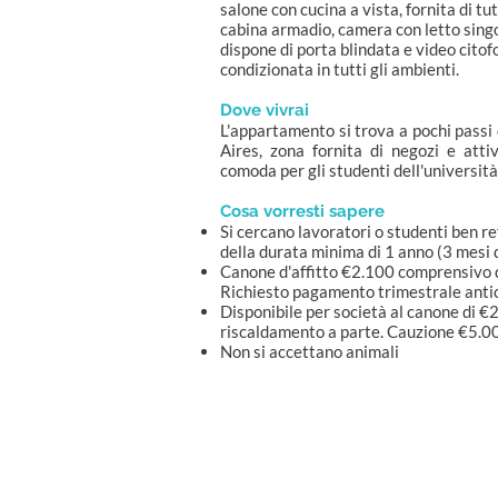
salone con cucina a vista, fornita di t
cabina armadio, camera con letto singo
dispone di porta blindata e video cit
condizionata in tutti gli ambienti.
Dove vivrai
L'appartamento si trova a pochi passi
Aires, zona fornita di negozi e attiv
comoda per gli studenti dell'università
Cosa vorresti sapere
Si cercano lavoratori o studenti ben r
della durata minima di 1 anno (3 mesi d
Canone d'affitto €2.100 comprensivo d
Richiesto pagamento trimestrale antic
Disponibile per società al canone di €
riscaldamento a parte. Cauzione €5.0
Non si accettano animali