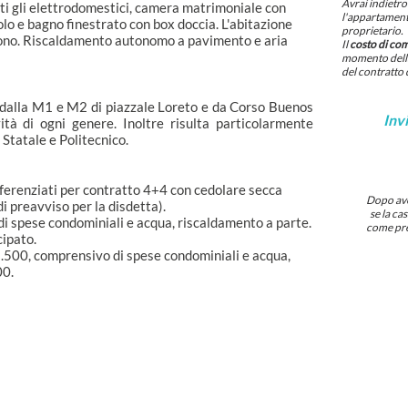
Avrai indietro 
utti gli elettrodomestici, camera matrimoniale con
l'appartamento
lo e bagno finestrato con box doccia. L'abitazione
proprietario.
ofono. Riscaldamento autonomo a pavimento e aria
Il
costo di co
momento della
del contratto 
 dalla M1 e M2 di piazzale Loreto e da Corso Buenos
Invi
ità di ogni genere. Inoltre risulta particolarmente
 Statale e Politecnico.
eferenziati per contratto 4+4 con cedolare secca
Dopo aver
i preavviso per la disdetta).
se la ca
i spese condominiali e acqua, riscaldamento a parte.
come pre
ipato.
2.500, comprensivo di spese condominiali e acqua,
00.