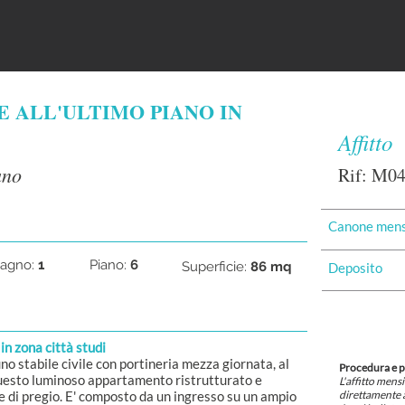
 ALL'ULTIMO PIANO IN
Affitto
ano
Rif: M0
Canone mens
agno:
1
Piano:
6
Superficie:
86 mq
Deposito
 in zona città studi
 stabile civile con portineria mezza giornata, al
Procedura e 
uesto luminoso appartamento ristrutturato e
L'affitto mens
re di pregio. E' composto da un ingresso su un ampio
direttamente a