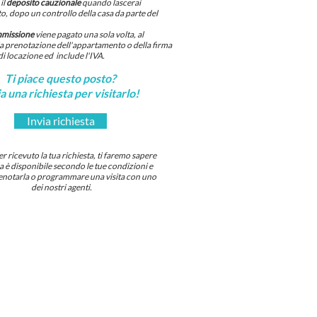
il
deposito cauzionale
quando lascerai
, dopo un controllo della casa da parte del
mmissione
viene pagato una sola volta, al
 prenotazione dell'appartamento o della firma
di locazione ed include l'IVA.
Ti piace questo posto?
a una richiesta per visitarlo!
Invia richiesta
 ricevuto la tua richiesta, ti faremo sapere
sa è disponibile secondo le tue condizioni e
notarla o programmare una visita con uno
dei nostri agenti.