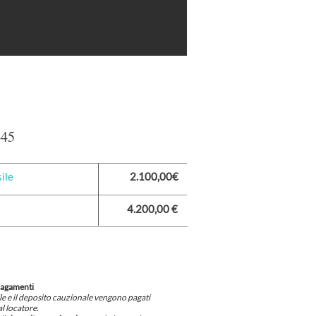
445
ile
2.100,00€
4.200,00 €
pagamenti
ile e il deposito cauzionale vengono pagati
l locatore.