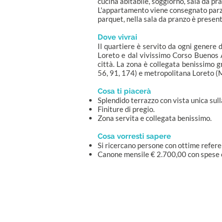
cucina abitabile, soggiorno, sala da pr
L'appartamento viene consegnato parzi
parquet, nella sala da pranzo è present
Dove vivrai
Il quartiere è servito da ogni genere 
Loreto e dal vivissimo Corso Buenos A
città. La zona è collegata benissimo g
56, 91, 174) e metropolitana Loreto (
Cosa ti piacerà
Splendido terrazzo con vista unica sulla
Finiture di pregio.
Zona servita e collegata benissimo.
Cosa vorresti sapere
Si ricercano persone con ottime refer
Canone mensile € 2.700,00 con spese c