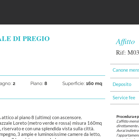
ALE DI PREGIO
Affitto
Rif: M0
Canone mens
agno:
2
Piano:
8
Superficie:
160 mq
Deposito
Service fee
Procedura e 
 attico al piano 8 (ultimo) con ascensore.
L'affitto mens
iazzale Loreto (metro verde e rossa) misura 160mq
direttamente a
 riservato e con una splendida vista sulla città.
Avrai indietro 
impegno, 3 ampie e luminosissime camere da letto,
l'appartamento