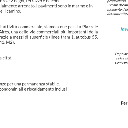
anzo e 2 bagni, terrazzo e balcone.
proprietario.
Il
costo di co
almente arredato, i pavimenti sono in marmo e in
momento della
e il camino.
del contratto 
di attività commerciale, siamo a due passi a Piazzale
Invi
ires, una delle vie commerciali più importanti della
razie a mezzi di superficie (linee tram 1, autobus 55,
M1, M2).
Dopo aver
 città.
se la ca
come pre
enze per una permanenza stabile.
ondominiali e riscaldamento inclusi
Per