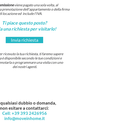
mmissione
viene pagato una sola volta, al
 prenotazione dell'appartamento o della firma
di locazione ed include l'IVA.
Ti piace questo posto?
a una richiesta per visitarlo!
Invia richiesta
 ricevuto la tua richiesta, ti faremo sapere
sa è disponibile secondo le tue condizioni e
notarla o programmare una visita con uno
dei nostri agenti.
 qualsiasi dubbio o domanda,
non esitare a contattarci:
Cell: +39 393 2426956
info@moveinhome.it