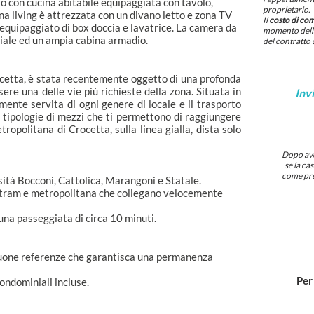
 con cucina abitabile equipaggiata con tavolo,
proprietario.
ona living è attrezzata con un divano letto e zona TV
Il
costo di co
equipaggiato di box doccia e lavatrice. La camera da
momento della
iale ed un ampia cabina armadio.
del contratto 
rocetta, è stata recentemente oggetto di una profonda
sere una delle vie più richieste della zona. Situata in
Invi
mente servita di ogni genere di locale e il trasporto
 tipologie di mezzi che ti permettono di raggiungere
ropolitana di Crocetta, sulla linea gialla, dista solo
Dopo aver
se la ca
come pre
ità Bocconi, Cattolica, Marangoni e Statale.
 tram e metropolitana che collegano velocemente
na passeggiata di circa 10 minuti.
 buone referenze che garantisca una permanenza
Per
ndominiali incluse.