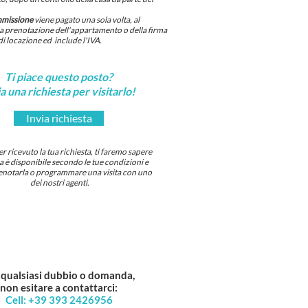
mmissione
viene pagato una sola volta, al
 prenotazione dell'appartamento o della firma
di locazione ed include l'IVA.
Ti piace questo posto?
a una richiesta per visitarlo!
Invia richiesta
 ricevuto la tua richiesta, ti faremo sapere
sa è disponibile secondo le tue condizioni e
notarla o programmare una visita con uno
dei nostri agenti.
 qualsiasi dubbio o domanda,
non esitare a contattarci:
Cell: +39 393 2426956