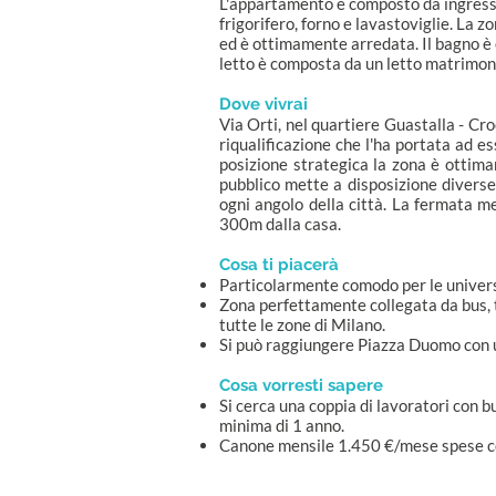
L'appartamento è composto da ingresso
frigorifero, forno e lavastoviglie. La z
ed è ottimamente arredata. Il bagno è 
letto è composta da un letto matrimon
Dove vivrai
Via Orti, nel quartiere Guastalla - C
riqualificazione che l'ha portata ad es
posizione strategica la zona è ottima
pubblico mette a disposizione diverse
ogni angolo della città. La fermata met
300m dalla casa.
Cosa ti piacerà
Particolarmente comodo per le univers
Zona perfettamente collegata da bus,
tutte le zone di Milano.
Si può raggiungere Piazza Duomo con u
Cosa vorresti sapere
Si cerca una coppia di lavoratori con
minima di 1 anno.
Canone mensile 1.450 €/mese spese co