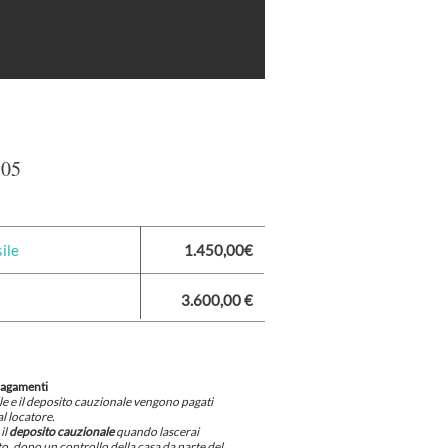
305
ile
1.450,00€
3.600,00 €
pagamenti
ile e il deposito cauzionale vengono pagati
l locatore.
il
deposito cauzionale
quando lascerai
, dopo un controllo della casa da parte del