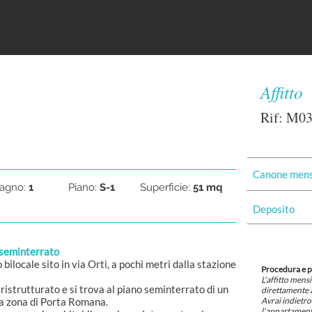
Affitto
Rif: M0
Canone mens
agno:
1
Piano:
S-1
Superficie:
51 mq
Deposito
 seminterrato
ilocale sito in via Orti, a pochi metri dalla stazione
Procedura e 
L'affitto mens
strutturato e si trova al piano seminterrato di un
direttamente a
la zona di Porta Romana.
Avrai indietro 
l'appartamento