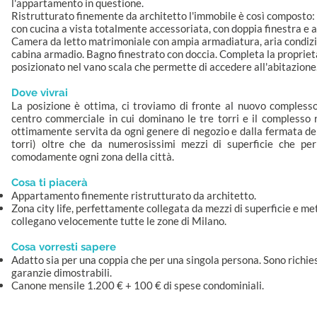
l'appartamento in questione.
Ristrutturato finemente da architetto l'immobile è così composto: 
con cucina a vista totalmente accessoriata, con doppia finestra e a
Camera da letto matrimoniale con ampia armadiatura, aria condiz
cabina armadio. Bagno finestrato con doccia. Completa la proprietà
posizionato nel vano scala che permette di accedere all'abitazione
Dove vivrai
La posizione è ottima, ci troviamo di fronte al nuovo complesso d
centro commerciale in cui dominano le tre torri e il complesso 
ottimamente servita da ogni genere di negozio e dalla fermata del
torri) oltre che da numerosissimi mezzi di superficie che pe
comodamente ogni zona della città.
Cosa ti piacerà
Appartamento finemente ristrutturato da architetto.
Zona city life, perfettamente collegata da mezzi di superficie e m
collegano velocemente tutte le zone di Milano.
Cosa vorresti sapere
Adatto sia per una coppia che per una singola persona. Sono richi
garanzie dimostrabili.
Canone mensile 1.200 € + 100 € di spese condominiali.