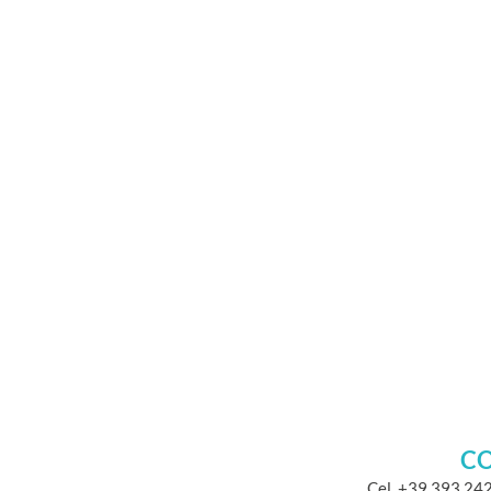
CO
Cel. +39 393 24