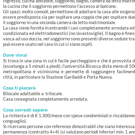
Ingresso, cucina abitabile, soggiorno, bagno, camera da letto matrimo
la cucina che il soggiorno permettono l'accesso al balcone.
Gli spazi, molto comodi, permettono di adattare la casa alle esigenz
essere predisposta sia per ospitare una coppia che per ospitare du
il soggiorno in una seconda camera da letto matrimoniale.
La casa viene fornita in entrambi i casi completamente arredata ed 
condizionata ed elettrodomestici (no lavastoviglie). Il bagno è fines
vasca ad uso doccia, nel soggiorno sono presenti diverse sedute tra 
può essere usato nel caso in cui ci siano ospiti.
Dove vivrai
Si trova in una zona in cui è facile parcheggiare e che è provvista d
(esselunga a 5 minuti a piedi), l'università Bicocca dista meno di 50
metropolitana è vicinissima e permette di raggiungere facilment
città, in particolare la Stazione Garibaldi e Porta Nuova.
Cosa ti piacerà
Bilocale adattabile a trilocale.
Casa consegnata completamente arredata.
Cosa vorresti sapere
La richiesta è di € 1.300/mese con spese condominiali e riscaldamen
conguaglio).
Si ricercano persone con referenze dimostrabili che siano interessat
permanenza (contratto 4+4) (si valutano periodi inferiori min. 1 ann